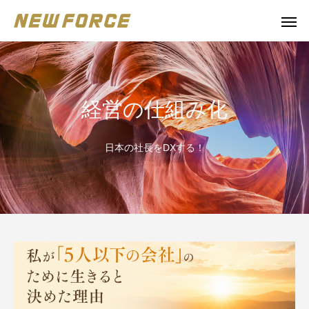
経営の仕組み化
日本の社長をDXする！
WEBコンテンツ
補助金
WEBマーケティング戦略立案
補助金の取得