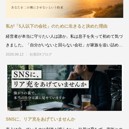
私が「5人以下の会社」のために生きると決めた理由
経営者が本当に守りたい人は誰か。私は息子を失って初めて気づ
きました。「自分がいないと回らない会社」が家族を追い詰めて
いたのです。あなたの会社
2026.06.12
社長DXブログ
SNSに、リア充をあげていませんか