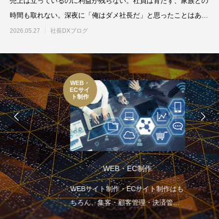
売上は立っているのに利益が残らない。社員は育たず、家族との
時間も取れない。深夜に「俺はダメ社長だ」と思ったことはあり
ませんか。5人以下の会社
2026.05.27
社長DXブログ
WEB・
ECサイ
ト制作
WEB・EC制作
WEBサイト制作・ECサイト制作はも
ちろん、集客・顧客管理・決済管
理・在庫管理など企業の生産性向上