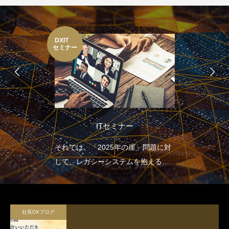
DXIT
セミナー
ITセミナー
それでは、「2025年の崖」問題に対
して、レガシーシステムを抱える多
くの日本企業はどのような取り組み
を行っていけばよいのでしょうか。
2025年の崖による損失を避け、飛躍
社長DXブログ
していくためにDXの推進のために、