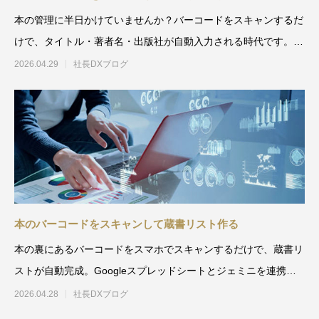
本の管理に半日かけていませんか？バーコードをスキャンするだ
けで、タイトル・著者名・出版社が自動入力される時代です。
GeminiとGoogle
2026.04.29
社長DXブログ
本のバーコードをスキャンして蔵書リスト作る
本の裏にあるバーコードをスマホでスキャンするだけで、蔵書リ
ストが自動完成。Googleスプレッドシートとジェミニを連携さ
せれば、ジャンル分け
2026.04.28
社長DXブログ