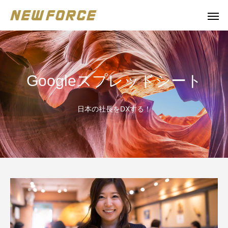
Googleスプレッドシート
日本の社長をDXする！
WEBコンテンツ
補助金
WEBマーケティング戦略立案
補助金の取得