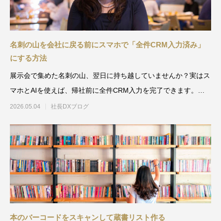
名刺の山を会社に戻る前にスマホで「全件CRM入力済み」
にする方法
展示会で集めた名刺の山、翌日に持ち越していませんか？実はス
マホとAIを使えば、帰社前に全件CRM入力を完了できます。
Geminiとスプレッド
2026.05.04
社長DXブログ
本のバーコードをスキャンして蔵書リスト作る