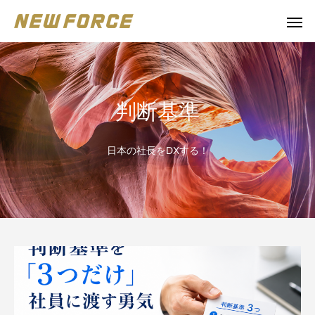
判断基準
日本の社長をDXする！
WEBコンテンツ
Claude 
WEBマーケティング戦略立案
補助金の取得