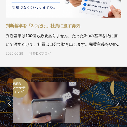
判断基準を「3つだけ」社員に渡す勇気
判断基準は100個も必要ありません。たった3つの基準を紙に書
いて渡すだけで、社員は自分で動き出します。完璧主義をやめ、
シンプルな基準から始め
2026.06.29
社長DXブログ
Claude
Code
研修