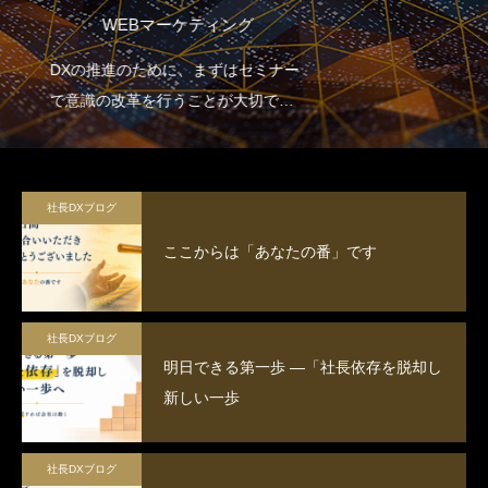
Claude CodeによるAI・DX研修
ナー
Claude Code（AIコーディングエー
ジェント）を活用し、生成AIによる
業務効率化・自動化のスキルを習得
するとともに、社内のDX推進を担う
人材を育成する。
社長DXブログ
ここからは「あなたの番」です
社長DXブログ
明日できる第一歩 ―「社長依存を脱却し
新しい一歩
社長DXブログ