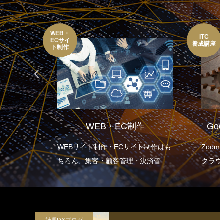
WEB・
ITC
ECサイ
養成講座
ト制作
金
WEB・EC制作
Go
思い切っ
WEBサイト制作・ECサイト制作はも
Zoo
す。
ちろん、集客・顧客管理・決済管
クラウ
理・在庫管理など企業の生産性向上
携/
に重点を置いた設計をします。