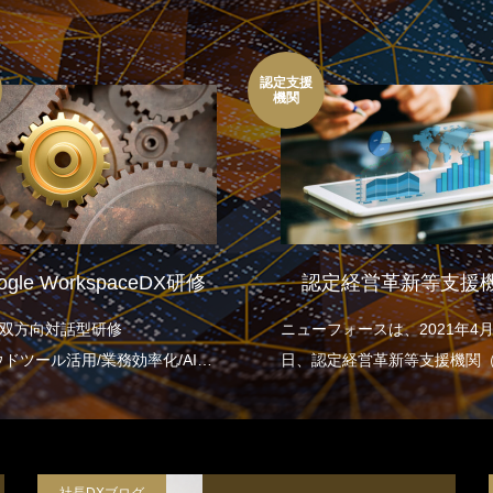
認定支援
機関
ogle WorkspaceDX研修
認定経営革新等支援
m双方向対話型研修
ニューフォースは、2021年4月
ドツール活用/業務効率化/AI連
日、認定経営革新等支援機関
プロジェクトマネジメントを包含
支援機関）となりました