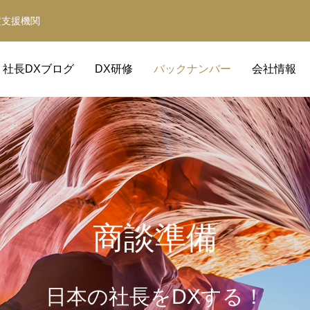
定支援機関
社長DXブログ
DX研修
バックナンバー
会社情報
商談準備
補助金サポート
経営革新等支援機関
日本の社長をDXする！
補助金の取得と活用をサポート
事業計画・財務計画・融資計