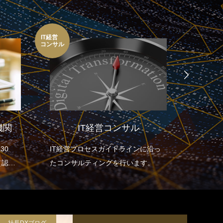
IT導入
IT経営
補助金
コンサル
2021
機関
IT経営コンサル
30
IT経営プロセスガイドラインに沿っ
DX（デ
（認定
たコンサルティングを行います。
ション
全てを