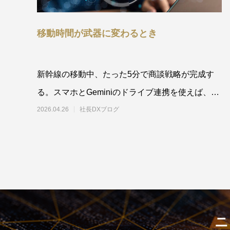
移動時間が武器に変わるとき
新幹線の移動中、たった5分で商談戦略が完成す
る。スマホとGeminiのドライブ連携を使えば、過
去の議事録から想定質問や訴求ポイントを瞬時に
2026.04.26
社長DXブログ
引
ニ