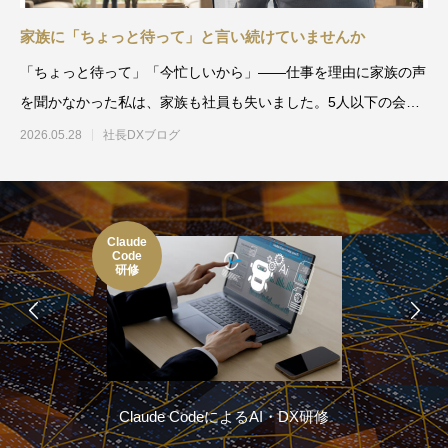
家族に「ちょっと待って」と言い続けていませんか
「ちょっと待って」「今忙しいから」——仕事を理由に家族の声
を聞かなかった私は、家族も社員も失いました。5人以下の会社
の社長が、会社を守りなが
2026.05.28
社長DXブログ
Claude
Code
研修
Claude CodeによるAI・DX研修