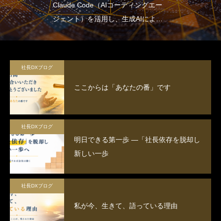
Claude Code（AIコーディングエー
ジェント）を活用し、生成AIによる
業務効率化・自動化のスキルを習得
するとともに、社内のDX推進を担う
人材を育成する。
社長DXブログ
ここからは「あなたの番」です
社長DXブログ
明日できる第一歩 ―「社長依存を脱却し
新しい一歩
社長DXブログ
私が今、生きて、語っている理由