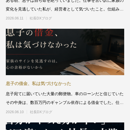
ある朝、息子は自ら命を絶っていました。仕事を言い訳に家族の
変化を見逃していた私が、経営者として気づいたこと。仕組み化
は効率のためではない、大
2026.06.11
社長DXブログ
息子の借金、私は気づけなかった
息子宛てに届いていた大量の郵便物。車のローンだと信じていた
その中身は、数百万円のギャンブル依存による借金でした。仕事
に追われ、目の前のサイン
2026.06.10
社長DXブログ