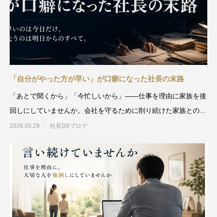
「自分がやった方が早い」が口癖になった社長の末路
「あとで聞くから」「今忙しいから」——仕事を理由に家族を後
回しにしていませんか。会社を守るために削り続けた家族との時
間。一度失った信頼を取り
2026.05.29
社長DXブログ