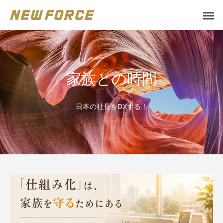
家族との時間
日本の社長をDXする！
WEBコンテンツ
Claude 
WEBマーケティング戦略立案
補助金の取得