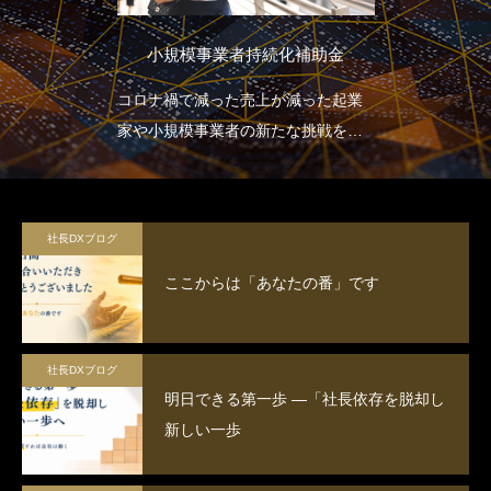
小規模事業者持続化補助金
コロナ禍で減った売上が減った起業
家や小規模事業者の新たな挑戦を応
援します。
社長DXブログ
ここからは「あなたの番」です
社長DXブログ
明日できる第一歩 ―「社長依存を脱却し
新しい一歩