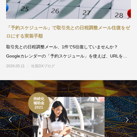
「予約スケジュール」で取引先との日程調整メール往復をゼ
ロにする実装手順
取引先との日程調整メール、1件で5往復していませんか？
Googleカレンダーの「予約スケジュール」を使えば、URLを送
るだけで相手が空き枠を
2026.05.11
社長DXブログ
持続化
補助金
2021