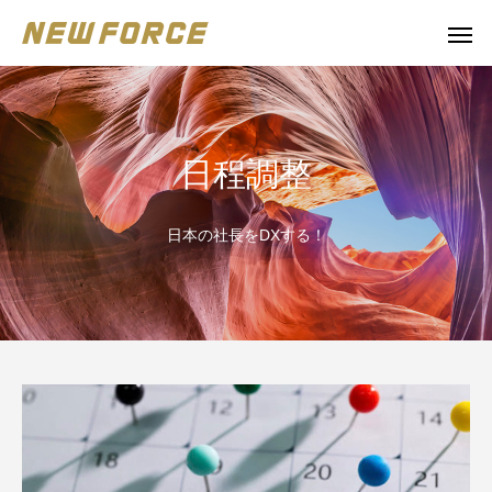
日程調整
日本の社長をDXする！
WEBコンテンツ
補助金
WEBマーケティング戦略立案
補助金の取得