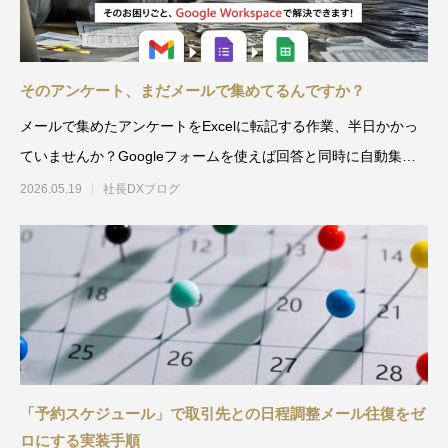
そのアンケート、まだメールで集めてるんですか？
メールで集めたアンケートをExcelに転記する作業、半日かかっ
ていませんか？Googleフォームを使えば回答と同時に自動集
計。転記ゼロ、ミス
2026.05.19
社長DXブログ
「予約スケジュール」で取引先との日程調整メール往復をゼ
ロにする実装手順