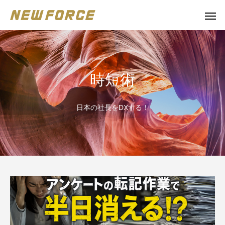
時短術
日本の社長をDXする！
WEBコンテンツ
Claude 
WEBマーケティング戦略立案
補助金の取得