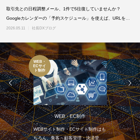
取引先との日程調整メール、1件で5往復していませんか？
Googleカレンダーの「予約スケジュール」を使えば、URLを送
るだけで相手が空き枠を
2026.05.11
社長DXブログ
WEB・
ECサイ
ト制作
WEB・EC制作
WEBサイト制作・ECサイト制作はも
ちろん、集客・顧客管理・決済管