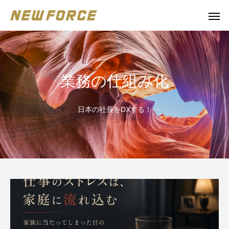
業務の仕組み化
日本の社長をDXする！
WEBコンテンツ
補助金
WEBマーケティング戦略立案
補助金の取得