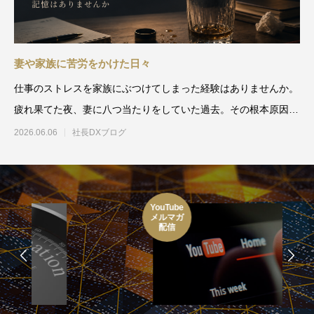
妻や家族に苦労をかけた日々
仕事のストレスを家族にぶつけてしまった経験はありませんか。
疲れ果てた夜、妻に八つ当たりをしていた過去。その根本原因は
仕事の抱え込みにありまし
2026.06.06
社長DXブログ
YouTube
メルマガ
配信