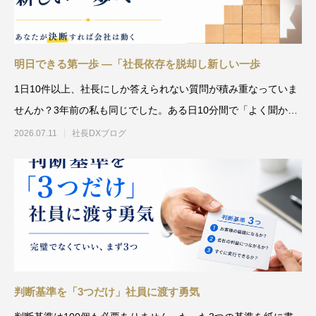
明日できる第一歩 ―「社長依存を脱却し新しい一歩
1日10件以上、社長にしか答えられない質問が積み重なっていま
せんか？3年前の私も同じでした。ある日10分間で「よく聞かれ
る質問」を書き出した
2026.07.11
社長DXブログ
判断基準を「3つだけ」社員に渡す勇気