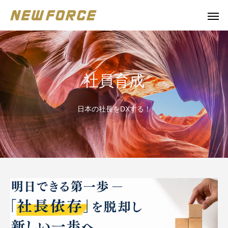
社員育成
日本の社長をDXする！
WEBコンテンツ
Claude 
WEBマーケティング戦略立案
補助金の取得