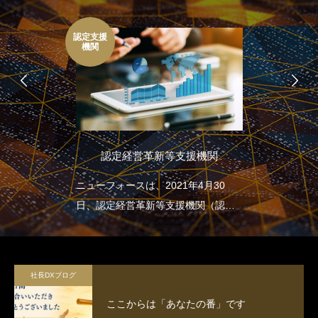
認定支援
機関
認定経営革新等支援機関
ニューフォースは、2021年4月30
日、認定経営革新等支援機関（認定
支援機関）となりました
社長DXブログ
ここからは「あなたの番」です