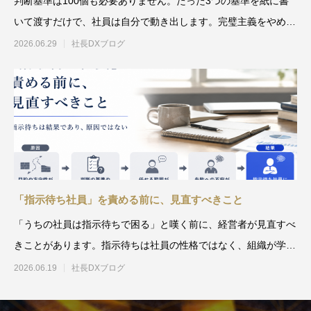
判断基準は100個も必要ありません。たった3つの基準を紙に書
いて渡すだけで、社員は自分で動き出します。完璧主義をやめ、
シンプルな基準から始め
2026.06.29
社長DXブログ
「指示待ち社員」を責める前に、見直すべきこと
「うちの社員は指示待ちで困る」と嘆く前に、経営者が見直すべ
きことがあります。指示待ちは社員の性格ではなく、組織が学習
させた行動パターン。私自
2026.06.19
社長DXブログ