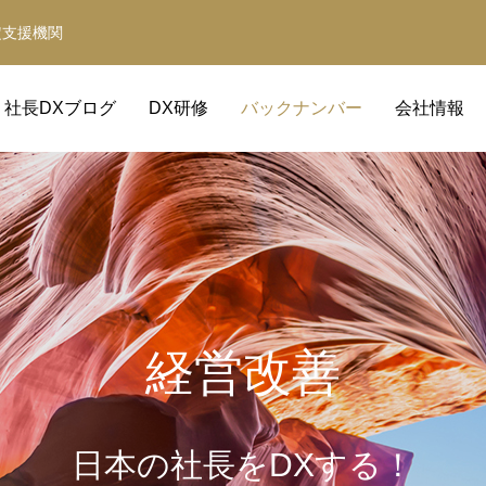
定支援機関
社長DXブログ
DX研修
バックナンバー
会社情報
経営改善
補助金サポート
経営革新等支援機関
日本の社長をDXする！
補助金の取得と活用をサポート
事業計画・財務計画・融資計