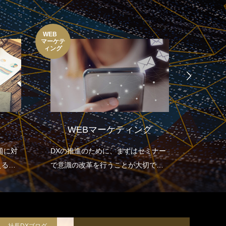
WEB
IT経営
マーケテ
コンサル
ィング
WEBマーケティング
題に対
DXの推進のために、まずはセミナー
IT経営
える多
で意識の改革を行うことが大切で
たコン
り組み
す。
うか。
、飛躍
めに、