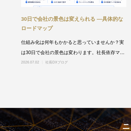
30日で会社の景色は変えられる ―具体的な
ロードマップ
仕組み化は何年もかかると思っていませんか？実
は30日で会社の景色は変わります。社長依存マッ
プの作成から判断基準の共有まで、毎週ひとつず
2026.07.02
社長DXブログ
つ進め
ニ