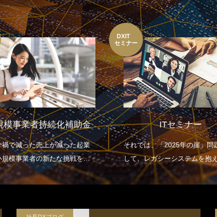
DXIT
セミナー
規模事業者持続化補助金
ITセミナー
ナ禍で減った売上が減った起業
それでは、「2025年の崖」問
小規模事業者の新たな挑戦を応
して、レガシーシステムを抱
ます。
くの日本企業はどのような取
を行っていけばよいのでしょ
2025年の崖による損失を避け
していくためにDXの推進のた