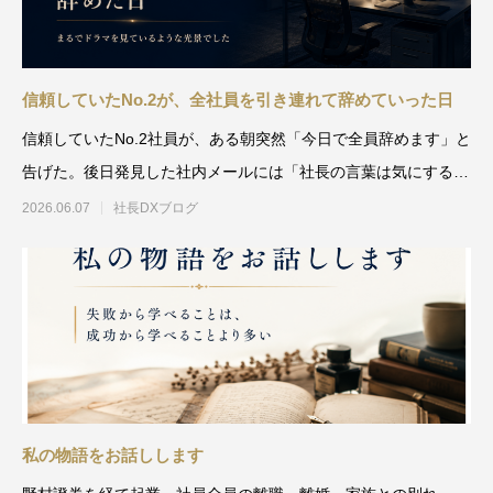
信頼していたNo.2が、全社員を引き連れて辞めていった日
信頼していたNo.2社員が、ある朝突然「今日で全員辞めます」と
告げた。後日発見した社内メールには「社長の言葉は気にする
な」の文字が。一夜にし
2026.06.07
社長DXブログ
私の物語をお話しします