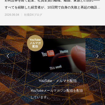
野村證券を経て起業、社員全員の離職、離婚、家族との別れ——
すべてを経験した経営者が、10日間で自身の失敗と再起の物語を
語ります。5人以下の会
2026.06.04
社長DXブログ
YouTube
メルマガ
配信
YouTube・メルマガ配信
YouTubeメールマガジン配信を配信
しています。