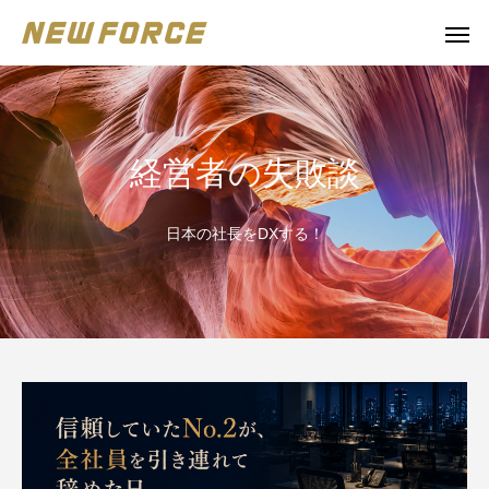
経営者の失敗談
日本の社長をDXする！
WEBコンテンツ
補助金
WEBマーケティング戦略立案
補助金の取得