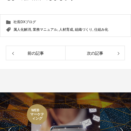
社長DXブログ
属人化解消
,
業務マニュアル
,
人材育成
,
組織づくり
,
仕組み化
前の記事
次の記事
WEB
マーケテ
ィング