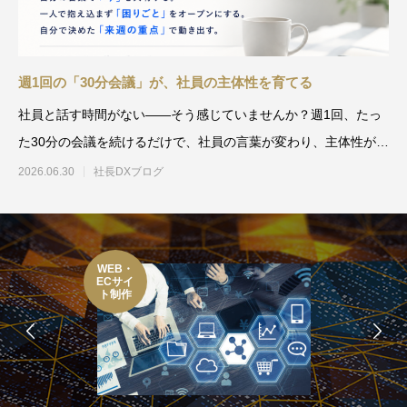
週1回の「30分会議」が、社員の主体性を育てる
社員と話す時間がない——そう感じていませんか？週1回、たっ
た30分の会議を続けるだけで、社員の言葉が変わり、主体性が育
ち始めます。5人規模の
2026.06.30
社長DXブログ
WEB・
ECサイ
ト制作