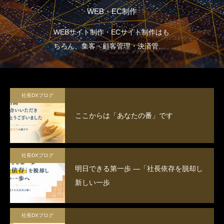
WEB・EC制作
WEBサイト制作・ECサイト制作はも
ちろん、集客・顧客管理・決済管
理・在庫管理など企業の生産性向上
に重点を置いた設計をします。
社長DXブログ
ここからは「あなたの番」です
社長DXブログ
明日できる第一歩 ―「社長依存を脱却し
新しい一歩
社長DXブログ