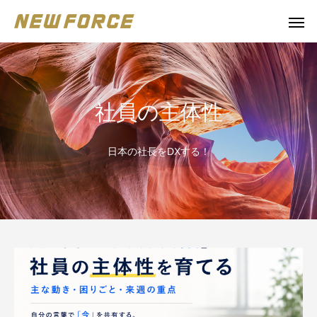
社員の主体性
日本の社長をDXする！
WEBコンテンツ
Claude 
WEBマーケティング戦略立案
補助金の取得