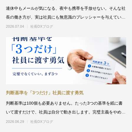
連休中もメールが気になる、夜中も携帯を手放せない。そんな社
長の働き方が、実は社員にも無意識のプレッシャーを与えていま
す。私が半日オフラインに
2026.07.04
社長DXブログ
判断基準を「3つだけ」社員に渡す勇気
判断基準は100個も必要ありません。たった3つの基準を紙に書
いて渡すだけで、社員は自分で動き出します。完璧主義をやめ、
シンプルな基準から始め
2026.06.29
社長DXブログ