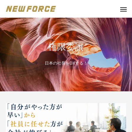
権限委譲
日本の社長をDXする！
WEBコンテンツ
Claude 
WEBマーケティング戦略立案
補助金の取得