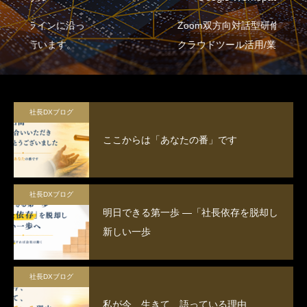
Zoom双方向対話型研修
クラウドツール活用/業務効率化/AI連
携/プロジェクトマネジメントを包含
社長DXブログ
ここからは「あなたの番」です
社長DXブログ
明日できる第一歩 ―「社長依存を脱却し
新しい一歩
社長DXブログ
私が今、生きて、語っている理由