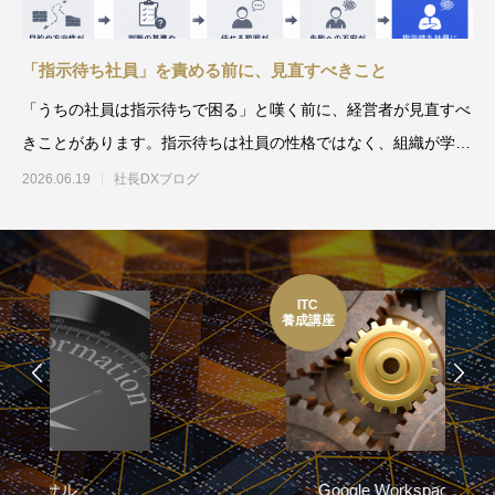
「指示待ち社員」を責める前に、見直すべきこと
「うちの社員は指示待ちで困る」と嘆く前に、経営者が見直すべ
きことがあります。指示待ちは社員の性格ではなく、組織が学習
させた行動パターン。私自
2026.06.19
社長DXブログ
ITC
養成講座
Google WorkspaceDX研修