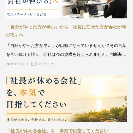
「自分がやった方が早い」から「社員に任せた方が会社が伸
びる」へ
「自分がやった方が早い」が口癖になっていませんか？その言葉
を言い続ける限り、会社は今の規模を超えられません。判断基準
の明文化、情報共有、動画
2026.07.08
社長DXブログ
「社長が休める会社」を、本気で目指してください