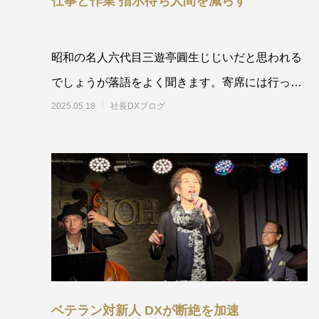
仕事と作業 指示待ち人間を減らす
昭和の名人六代目三遊亭圓生じじいだと思われる
でしょうが落語をよく聞きます。寄席には行った
ことがありませんので様々
2025.05.18
社長DXブログ
ベテラン対新人 DXが断絶を加速