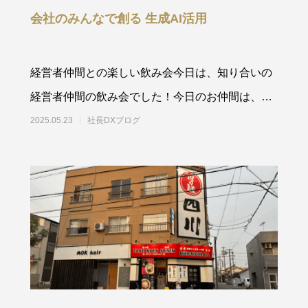
会社のみんなで創る 生成AI活用
経営者仲間との楽しい飲み会今日は、知り合いの
経営者仲間の飲み会でした！今日のお仲間は、個
性豊かな人ばかりでめ
2025.05.23
社長DXブログ