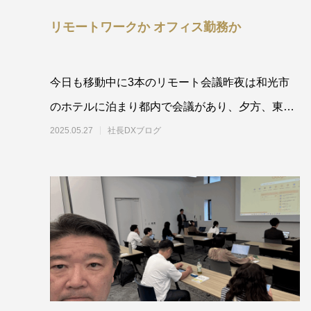
リモートワークか オフィス勤務か
今日も移動中に3本のリモート会議昨夜は和光市
のホテルに泊まり都内で会議があり、夕方、東郷
町に帰りました。その間、乗り
2025.05.27
社長DXブログ