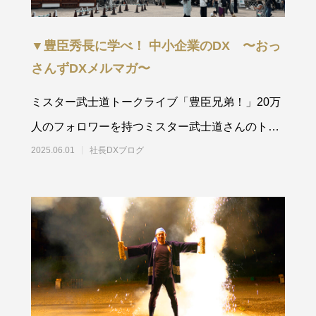
▼豊臣秀長に学べ！ 中小企業のDX 〜おっ
さんずDXメルマガ〜
ミスター武士道トークライブ「豊臣兄弟！」20万
人のフォロワーを持つミスター武士道さんのトー
クライブ参加しました。
2025.06.01
社長DXブログ