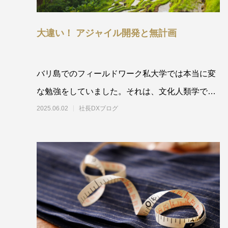
大違い！ アジャイル開発と無計画
バリ島でのフィールドワーク私大学では本当に変
な勉強をしていました。それは、文化人類学で
す。バリ島の宗教である
2025.06.02
社長DXブログ