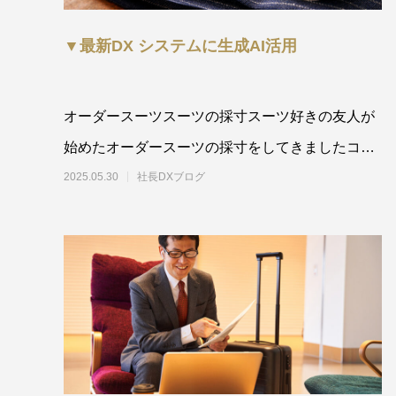
▼最新DX システムに生成AI活用
オーダースーツスーツの採寸スーツ好きの友人が
始めたオーダースーツの採寸をしてきましたコロ
ナ以降、外出もが少なくなり
2025.05.30
社長DXブログ