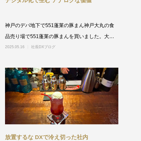
デジタル化で生む アナログな価値
神戸のデパ地下で551蓬莱の豚まん神戸大丸の食
品売り場で551蓬莱の豚まんを買いました。大阪
駅ではいつも行列にな
2025.05.16
社長DXブログ
放置するな DXで冷え切った社内