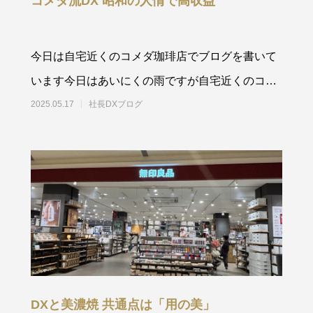
コメダ流DX 昭和の人情で高収益
今日は自宅近くのコメダ珈琲店でブログを書いて
います今日はあいにくの雨ですが自宅近くのコメ
ダでブログを書いています。
2025.05.17
社長DXブログ
DXと美濃焼 共通点は「用の美」