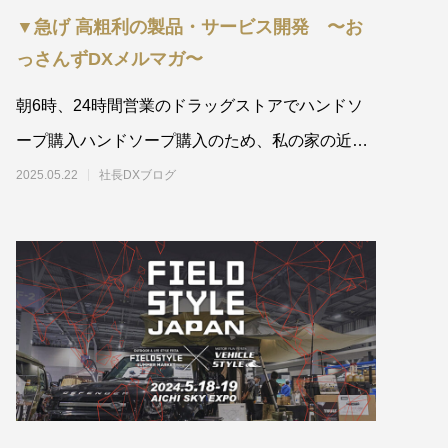
▼急げ 高粗利の製品・サービス開発 〜お
っさんずDXメルマガ〜
朝6時、24時間営業のドラッグストアでハンドソ
ープ購入ハンドソープ購入のため、私の家の近く
にある24時間営業のドラッ
2025.05.22
社長DXブログ