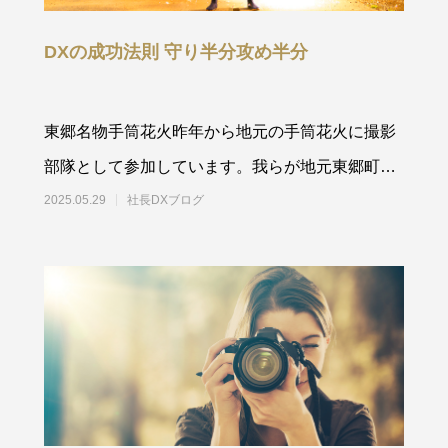
DXの成功法則 守り半分攻め半分
東郷名物手筒花火昨年から地元の手筒花火に撮影
部隊として参加しています。我らが地元東郷町商
工会では、有志の手筒花火チー
2025.05.29
社長DXブログ