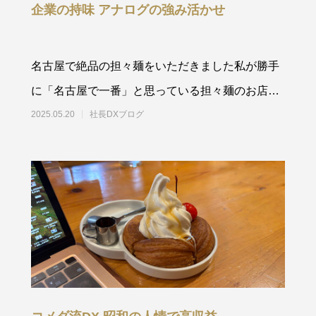
企業の持味 アナログの強み活かせ
名古屋で絶品の担々麺をいただきました私が勝手
に「名古屋で一番」と思っている担々麺のお店。
担々麺 四川名古屋
2025.05.20
社長DXブログ