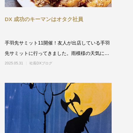
DX 成功のキーマンはオタク社員
手羽先サミット11開催！友人が出店している手羽
先サミットに行ってきました。雨模様の天気にも
関わらず、もの
2025.05.31
社長DXブログ