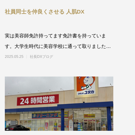
社員同士を仲良くさせる 人肌DX
実は美容師免許持ってます免許書を持っていま
す。大学生時代に美容学校に通って取りました。
母親は腕のいい美容師でした。
2025.05.25
社長DXブログ