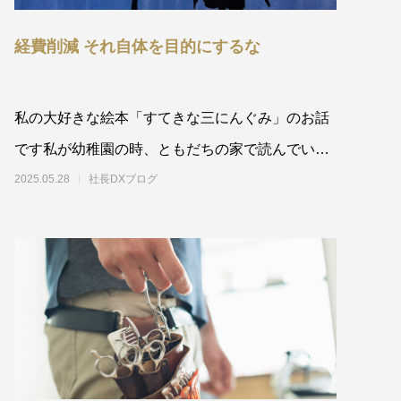
経費削減 それ自体を目的にするな
私の大好きな絵本「すてきな三にんぐみ」のお話
です私が幼稚園の時、ともだちの家で読んでいた
絵本です。今でも大好きで
2025.05.28
社長DXブログ