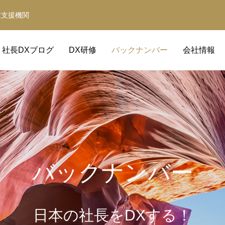
定支援機関
社長DXブログ
DX研修
バックナンバー
会社情報
バックナンバー
補助金サポート
経営革新等支援機関
日本の社長をDXする！
補助金の取得と活用をサポート
事業計画・財務計画・融資計