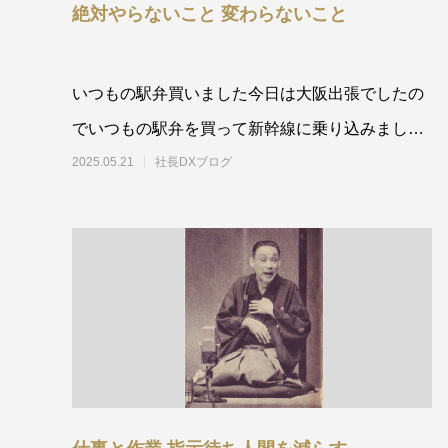
絶対やらないこと 変わらないこと
いつもの駅弁買いました今日は大阪出張でしたの
でいつもの駅弁を買って新幹線に乗り込みまし
た。私は余程のことがない限
2025.05.21
社長DXブログ