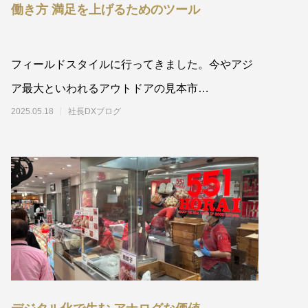
働き方 満足を上げるためのツール
フィールドスタイルに行ってきました。今やアジ
ア最大といわれるアウトドアの見本市
FIELDSTYLE JAPAN 2025
2025.05.18
社長DXブログ