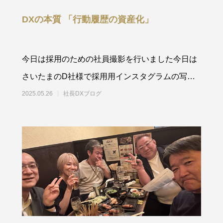
DXの本質 「行動履歴の資産化」
今日は採用のための社員撮影を行いました今日は
さいたまのD社様で採用用インスタグラムの写真
撮影を行いました。実はインス
2025.05.26
社長DXブログ